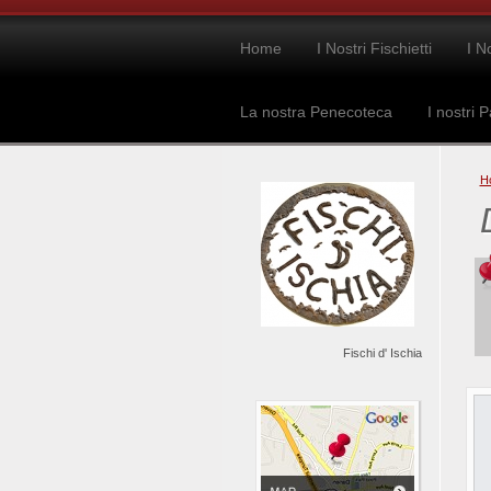
Home
I Nostri Fischietti
I N
La nostra Penecoteca
I nostri P
H
Fischi d' Ischia