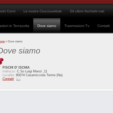
ostri Corni
Le nostre Ciucciuvettule
Gli ultimi fischietti nati
astori in Terracotta
Dove siamo
Trasmissioni Tv
Contatti
ome
» Dove siamo
Dove siamo
FISCHI D' ISCHIA
Indirizzo:
C.so Luigi Manzi ,11
Località:
80074 Casamicciola Terme (Na)
Contatti