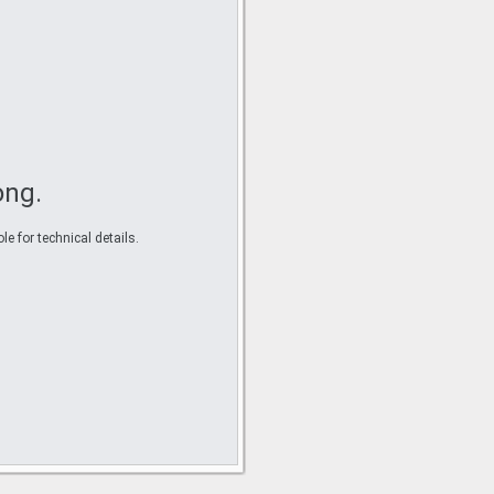
ong.
e for technical details.