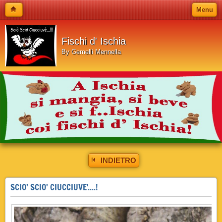
Menu
Fischi d' Ischia
By Gemelli Mennella
INDIETRO
SCIO' SCIO' CIUCCIUVE'....!